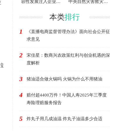
容性发展注入企业公
中央自然灾害救灾资
拉
民的温暖力量
金
本类
排行
1
《直播电商监督管理办法》面向社会公开征
求意见
2
宋佳星：数商兴农政策红利与创业机遇的深
度解析
拉
3
猪油适合做火锅吗 火锅为什么不用猪油
4
赔付超4400万件！中国人寿2025年三季度
寿险理赔服务报告
5
炸丸子用几成油温 炸丸子油温多少合适