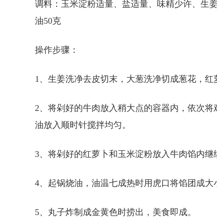
调料：玉米淀粉适量、盐适量、味精少许、生姜
油50克
操作步骤：
1、生姜洗净去皮切末，大葱洗净切成葱花，红
2、将剁好的牛肉放入稍大点的容器内，依次将
油放入顺时针搅拌均匀。
3、将剁好的红萝卜和玉米淀粉放入牛肉馅内继
4、起锅烧油，油温七成热时用虎口将馅团成大
5、丸子炸制成金黄色时捞出，美食即成。