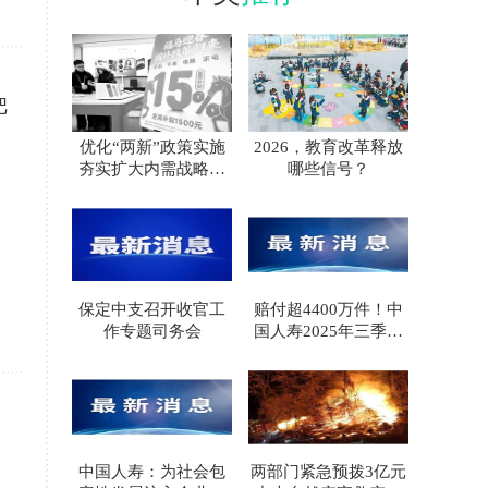
把
优化“两新”政策实施
2026，教育改革释放
夯实扩大内需战略根
哪些信号？
基
保定中支召开收官工
赔付超4400万件！中
作专题司务会
国人寿2025年三季度
寿险理赔服务报告
中国人寿：为社会包
两部门紧急预拨3亿元