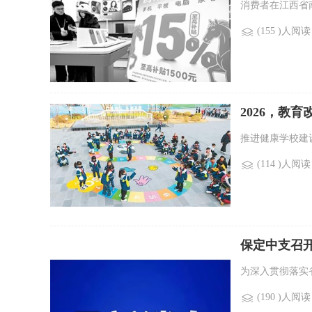
消费者在江西省南
(155 )人阅读
2026，教
推进健康学校建
(114 )人阅读
保定中支召
为深入贯彻落实省
(190 )人阅读