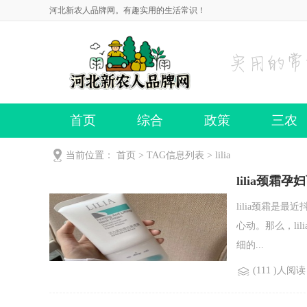
河北新农人品牌网。有趣实用的生活常识！
首页
综合
政策
三农
当前位置：
首页
> TAG信息列表 > lilia
lilia颈霜孕
lilia颈霜
心动。那么，l
细的...
(111 )人阅读