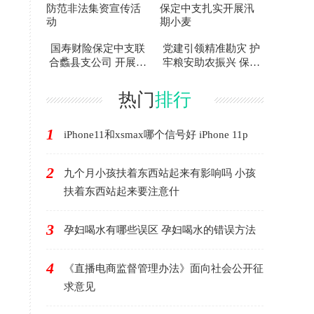
国寿财险保定中支联
党建引领精准勘灾 护
合蠡县支公司 开展防
牢粮安助农振兴 保定
范非法集资宣传活动
中支扎实开展汛期小
麦
热门
排行
1
iPhone11和xsmax哪个信号好 iPhone 11p
2
九个月小孩扶着东西站起来有影响吗 小孩
扶着东西站起来要注意什
3
孕妇喝水有哪些误区 孕妇喝水的错误方法
4
《直播电商监督管理办法》面向社会公开征
求意见