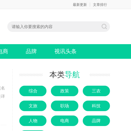
最新更新
文章排行
电商
品牌
视讯头条
本类
导航
实名
综合
政策
三农
最详
文旅
职场
科技
人物
电商
品牌