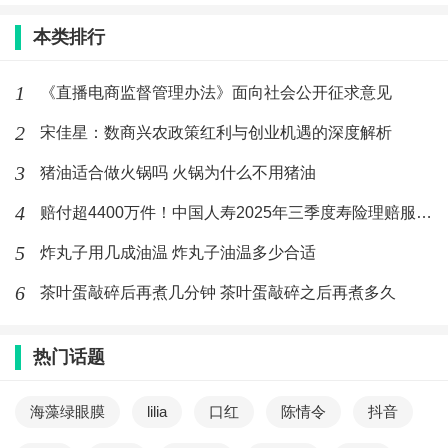
本类排行
1
《直播电商监督管理办法》面向社会公开征求意见
2
宋佳星：数商兴农政策红利与创业机遇的深度解析
3
猪油适合做火锅吗 火锅为什么不用猪油
4
赔付超4400万件！中国人寿2025年三季度寿险理赔服务报告
5
炸丸子用几成油温 炸丸子油温多少合适
6
茶叶蛋敲碎后再煮几分钟 茶叶蛋敲碎之后再煮多久
热门话题
海藻绿眼膜
lilia
口红
陈情令
抖音