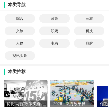
本类导航
综合
政策
三农
文旅
职场
科技
人物
电商
品牌
视讯头条
本类推荐
优化“两新”政策实施 夯实扩大内需战略根基
2026，教育改革释放哪些信号？