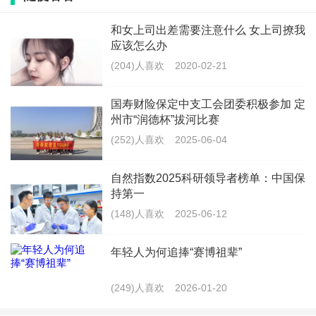
的就是，少去言语不该说的事，因为你说的每句话因为
你说的每句话都传的很快，多做事，让领导看到你的努
和女上司出差需要注意什么 女上司撩我
应该怎么办
力，对你的晋升很有帮助，谦逊低调，为你输了良好的
(204)人喜欢
2020-02-21
人设，不会招惹到小人。
国寿财险保定中支工会团委积极参加 定
2.把握机会，当机立断。
州市“润德杯”拔河比赛
现在的社会要像成功，不仅要靠自己的努力，更要把握
(252)人喜欢
2025-06-04
住来之不易的机会，所以当机遇来临时一定要把握住。
自然指数2025科研领导者榜单：中国保
持第一
(148)人喜欢
2025-06-12
3.脚踏实地，切勿自怨自艾，好高骛远。
年轻人为何追捧“赛博祖辈”
职场最禁忌的就是狂妄自大，好高骛远，这样的想法只
要一个跟头，让你跌的非常惨，无法自拔。所以职场上
(249)人喜欢
2026-01-20
班就要做好每件事，脚踏实地方为根本。