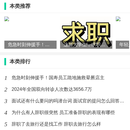
本类推荐
4.勤奋坚持，感恩待人。
职场遇到的一切事情都是你之前没有经历过的，这个时
候就是考验你的时刻，你一定坚持努力。对于帮助过的
危急时刻伸援手！国寿员工跪地施救晕厥店主
这届大学生，求职有啥新特点？
你的人，一定要感恩与他，对于给你穿小鞋的，你也一
定要严于律己，做好份内的事。
本类排行
职场面对的一切都是要保持初心，相信自己，那么你的
1
危急时刻伸援手！国寿员工跪地施救晕厥店主
明天会更好，加油。
2
2024年全国双向转诊人次数达3656.7万
3
面试还有什么要问的吗潜台词 面试官的提问怎么回答加分
如何与忙碌的领导有效的沟通
4
为什么有人辞职很突然 员工准备辞职的表现有哪些
1.要在没有见到、或者没有约到和领导面谈前，要尽可
5
辞职了去旅行还是找工作 辞职去旅行怎么样