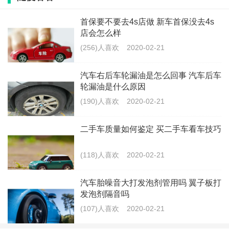
减排，社会机构要开展环保宣传教育活动，而普通民众
首保要不要去4s店做 新车首保没去4s
则要在消费、出行等各个方面秉持绿色低碳原则。
店会怎么样
(256)人喜欢
2020-02-21
刘月好表示，美丽中国的建设不是一句空洞的口
号，而是需要全体中华儿女共同努力才能实现的伟大目
汽车右后车轮漏油是怎么回事 汽车后车
轮漏油是什么原因
标。在六五环境日这个具有特殊意义的日子里，希望大
(190)人喜欢
2020-02-21
家能够以实际行动，为守护祖国的绿水青山、为建设美
丽中国添砖加瓦，让生态之美成为中国发展最亮丽的底
二手车质量如何鉴定 买二手车看车技巧
色。
(118)人喜欢
2020-02-21
此次呼吁得到了众多环保人士以及社会各界的广泛
汽车胎噪音大打发泡剂管用吗 翼子板打
关注与积极响应，大家纷纷表示将以自身行动践行环保
发泡剂隔音吗
理念，为实现美丽中国的愿景而不懈奋斗。
(107)人喜欢
2020-02-21
最新文章