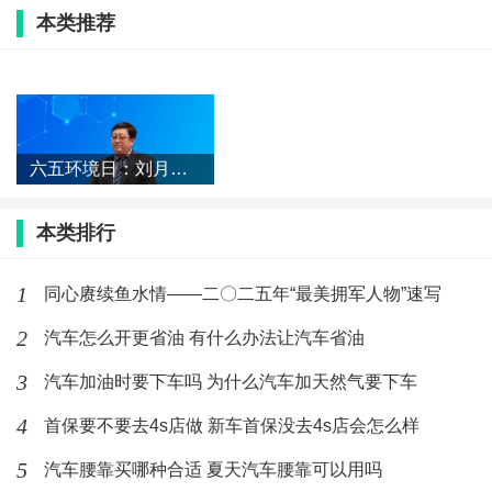
本类推荐
同心赓续鱼水情——二〇二五年“最美
拥军人物”速写
(289)人喜欢
2025-08-06
六五环境日：刘月好呼吁共为美丽中国
六五环境日：刘月好呼吁共为美丽中国生态建设贡献力量
生态建设贡献力量
(138)人喜欢
2025-06-05
本类排行
汽车怎么开更省油 有什么办法让汽车省
1
同心赓续鱼水情——二〇二五年“最美拥军人物”速写
油
2
汽车怎么开更省油 有什么办法让汽车省油
(270)人喜欢
2020-02-21
3
汽车加油时要下车吗 为什么汽车加天然气要下车
汽车加油时要下车吗 为什么汽车加天然
气要下车
4
首保要不要去4s店做 新车首保没去4s店会怎么样
(268)人喜欢
2020-02-21
5
汽车腰靠买哪种合适 夏天汽车腰靠可以用吗