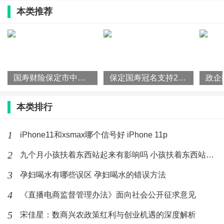
本类推荐
国寿财险保定市中心支公司举办“合规公开课“，筑牢风控防线
保定国寿冠名支持2026年保定市“河北福嫂”技能大赛圆满落幕
本类排行
1
iPhone11和xsmax哪个信号好 iPhone 11p
2
九个月小孩扶着东西站起来有影响吗 小孩扶着东西站起来要注意什
3
孕妇喝水有哪些误区 孕妇喝水的错误方法
4
《直播电商监督管理办法》面向社会公开征求意见
5
宋佳星：数商兴农政策红利与创业机遇的深度解析