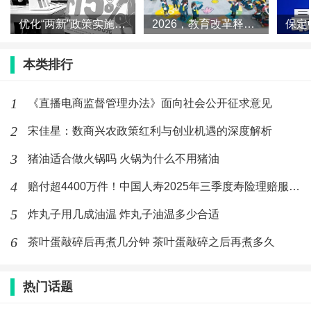
优化“两新”政策实施 夯实扩大内需战略根基
2026，教育改革释放哪些信号？
本类排行
1
《直播电商监督管理办法》面向社会公开征求意见
2
宋佳星：数商兴农政策红利与创业机遇的深度解析
3
猪油适合做火锅吗 火锅为什么不用猪油
4
赔付超4400万件！中国人寿2025年三季度寿险理赔服务报告
5
炸丸子用几成油温 炸丸子油温多少合适
6
茶叶蛋敲碎后再煮几分钟 茶叶蛋敲碎之后再煮多久
热门话题